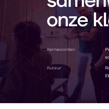
samen
onze k
Kernwoorden
P
s
Auteur
R
E