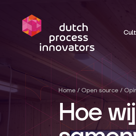
dpi
Cult
Home
/
Open source
/
Opi
Hoe wij