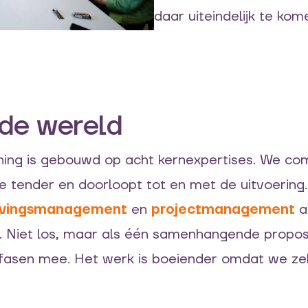
daar uiteindelijk te kom
 de wereld
ening is gebouwd op acht kernexpertises. We co
 de tender en doorloopt tot en met de uitvoering
vingsmanagement
en
projectmanagement
a
. Niet los, maar als één samenhangende proposi
 fasen mee. Het werk is boeiender omdat we zelf