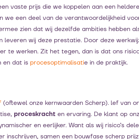
 een vaste prijs die we koppelen aan een helde
we een deel van de verantwoordelijkheid voor r
hiermee zien dat wij dezelfde ambities hebben al
m leveren wij deze prestatie. Door deze werkwijz
er te werken. Zit het tegen, dan is dat ons risic
 en dat is
procesoptimalisati
e in de praktijk.
f
(oftewel onze kernwaarden Scherp). lef van on
tise,
proceskracht
en ervaring. De klant op on
namischer en eerlijker. Want als wij risico’s del
r inschrijven, samen een bouwfase scherp prijz