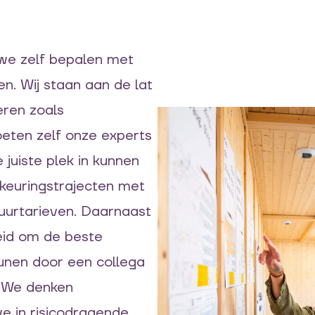
 we zelf bepalen met
n. Wij staan aan de lat
eren zoals
eten zelf onze experts
juiste plek in kunnen
dkeuringstrajecten met
 uurtarieven. Daarnaast
eid om de beste
unen door een collega
. We denken
e in risicodragende