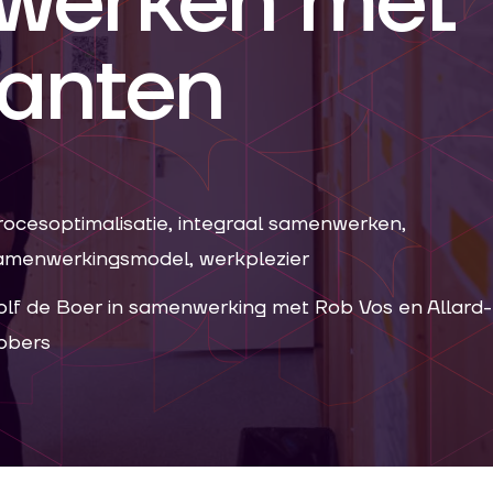
werken met
lanten
rocesoptimalisatie, integraal samenwerken,
amenwerkingsmodel, werkplezier
olf de Boer in samenwerking met Rob Vos en Allard
bbers