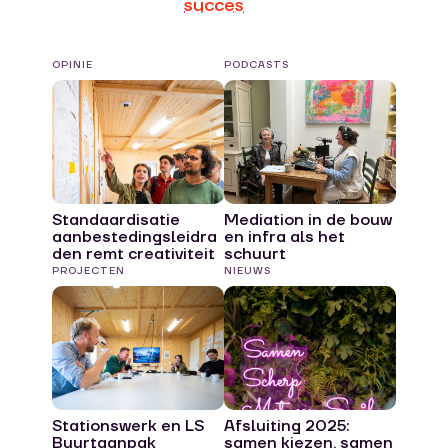
succes
OPINIE
PODCASTS
Standaardisatie
Mediation in de bouw
aanbestedingsleidra
en infra als het
den remt creativiteit
schuurt
PROJECTEN
NIEUWS
Stationswerk en LS
Afsluiting 2025:
Buurtaanpak
samen kiezen, samen