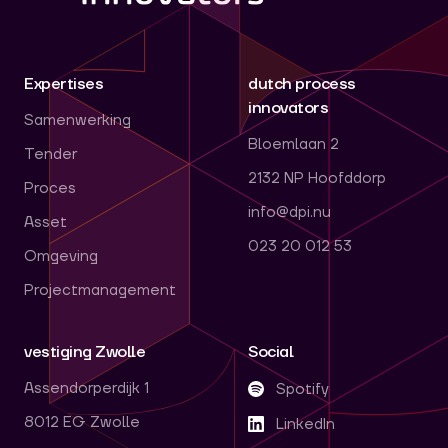
Expertises
dutch process
innovators
Samenwerking
Bloemlaan 2
Tender
2132 NP Hoofddorp
Proces
info@dpi.nu
Asset
023 20 012 53
Omgeving
Projectmanagement
vestiging Zwolle
Social
Assendorperdijk 1
Spotify
8012 EG Zwolle
LinkedIn