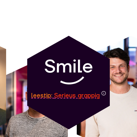
Smile
leestip:
Serieus grappig