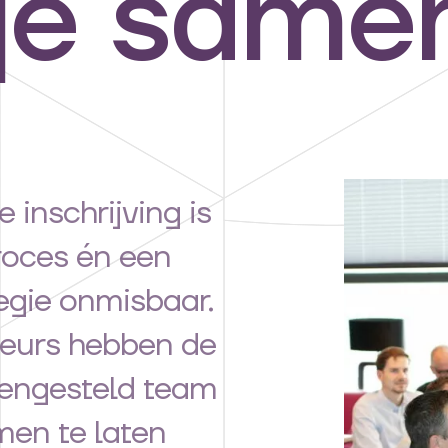
je same
inschrijving is
roces én een
egie onmisbaar.
seurs hebben de
engesteld team
men te laten