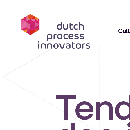
dpi
Cult
Tend