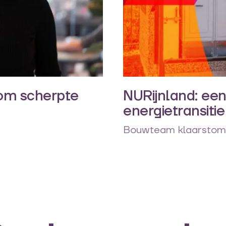
om scherpte
NURijnland: een
energietransitie
Bouwteam klaarstome