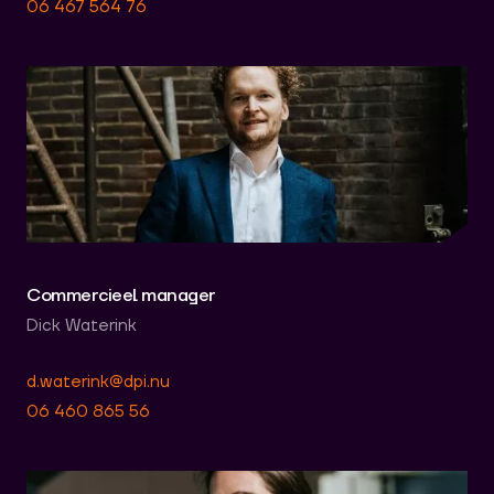
06 467 564 76
Commercieel manager
Dick Waterink
d.waterink@dpi.nu
06 460 865 56