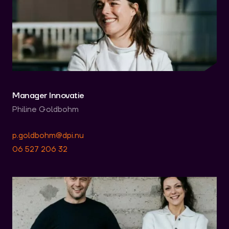
Manager Innovatie
Philine Goldbohm
p.goldbohm@dpi.nu
06 527 206 32