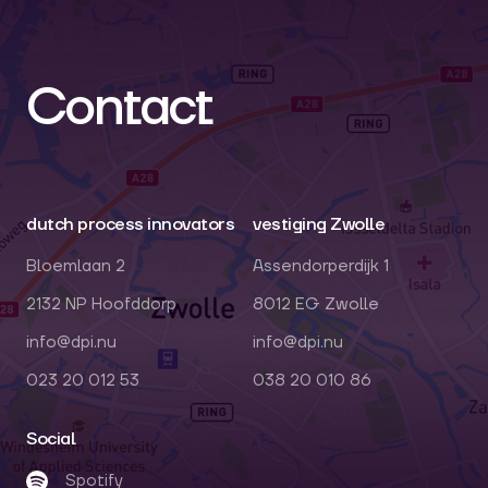
Contact
dutch process innovators
vestiging Zwolle
Bloemlaan 2
Assendorperdijk 1
2132 NP Hoofddorp
8012 EG Zwolle
info@dpi.nu
info@dpi.nu
023 20 012 53
038 20 010 86
Social
Spotify