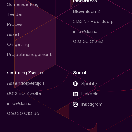
innovators
Samenwerking
Bloemlaan 2
Tender
2132 NP Hoofddorp
Proces
info@dpi.nu
Asset
023 20 012 53
Omgeving
Projectmanagement
vestiging Zwolle
Social
Assendorperdijk 1
Spotify
8012 EG Zwolle
LinkedIn
info@dpi.nu
Instagram
038 20 010 86