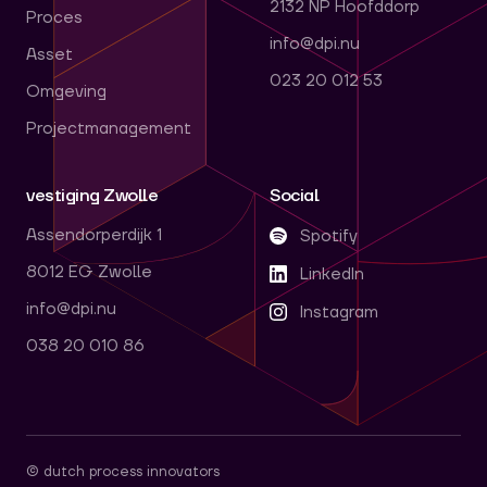
2132 NP Hoofddorp
Proces
info@dpi.nu
Asset
023 20 012 53
Omgeving
Projectmanagement
vestiging Zwolle
Social
Assendorperdijk 1
Spotify
8012 EG Zwolle
LinkedIn
info@dpi.nu
Instagram
038 20 010 86
© dutch process innovators