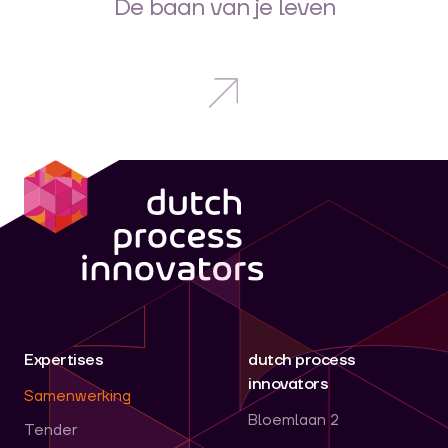
De baan van je leven
dpi
Expertises
dutch process
innovators
Samenwerking
Bloemlaan 2
Tender