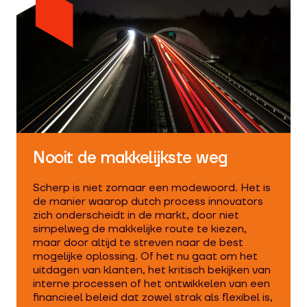
Nooit de makkelijkste weg
Scherp is niet zomaar een modewoord. Het is
de manier waarop dutch process innovators
zich onderscheidt in de markt, door niet
simpelweg de makkelijke route te kiezen,
maar door altijd te streven naar de best
mogelijke oplossing. Of het nu gaat om het
uitdagen van klanten, het kritisch bekijken van
interne processen of het ontwikkelen van een
financieel beleid dat zowel strak als flexibel is,