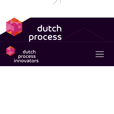
dpi
dpi
Expertises
dutch process
innovators
Samenwerking
Bloemlaan 2
Tender
2132 NP Hoofddorp
Proces
info@dpi.nu
Asset
023 20 012 53
Omgeving