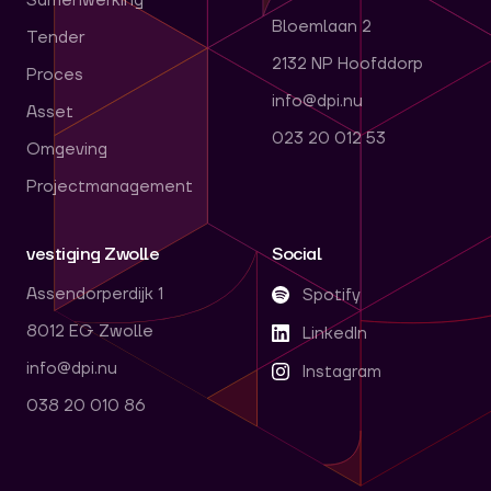
Samenwerking
Bloemlaan 2
Tender
2132 NP Hoofddorp
Proces
info@dpi.nu
Asset
023 20 012 53
Omgeving
Projectmanagement
vestiging Zwolle
Social
Assendorperdijk 1
Spotify
8012 EG Zwolle
LinkedIn
info@dpi.nu
Instagram
038 20 010 86