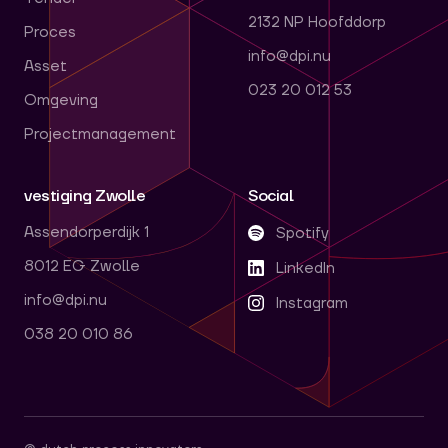
2132 NP Hoofddorp
Proces
info@dpi.nu
Asset
023 20 012 53
Omgeving
Projectmanagement
vestiging Zwolle
Social
Assendorperdijk 1
Spotify
8012 EG Zwolle
LinkedIn
info@dpi.nu
Instagram
038 20 010 86