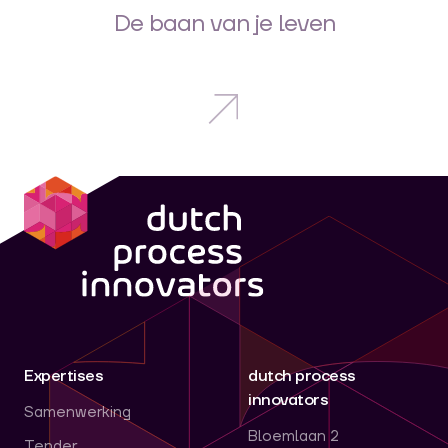
De baan van je leven
dpi
Expertises
dutch process
innovators
Samenwerking
Bloemlaan 2
Tender