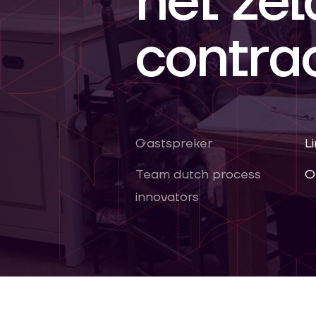
het zel
contra
Gastspreker
L
Team dutch process
O
innovators