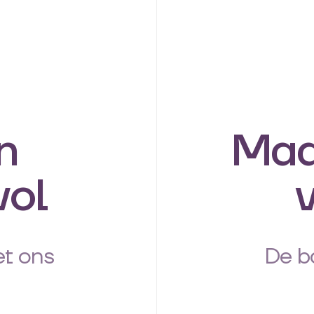
n
Maa
vol
t ons
De b