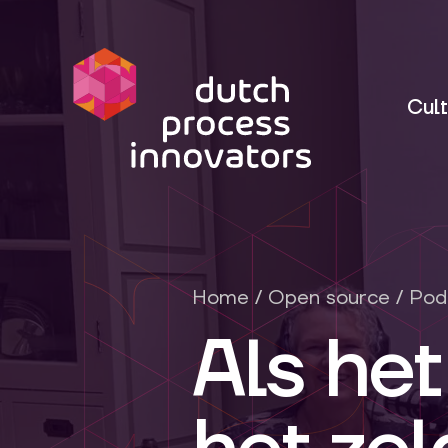
dpi
Cult
Home
/
Open source
/
Pod
Als het