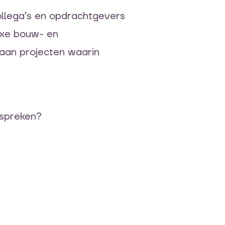
ollega’s en opdrachtgevers
lexe bouw- en
 aan projecten waarin
espreken?