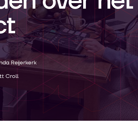
den over het
ct
inda Reijerkerk
tt Croll