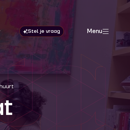
Menu
huurt
at