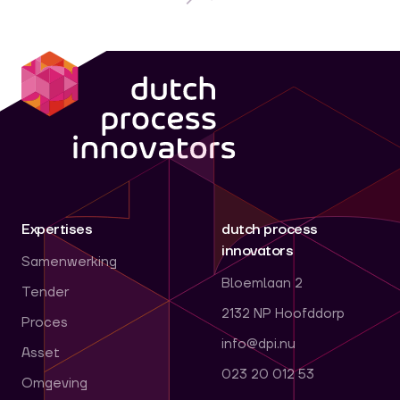
dpi
Expertises
dutch process
innovators
Samenwerking
Bloemlaan 2
Tender
2132 NP Hoofddorp
Proces
info@dpi.nu
Asset
023 20 012 53
Omgeving