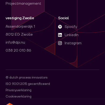
Projectmanagement
vestiging Zwolle
Social
Assendorperdijk 1
Spotify
8012 EG Zwolle
LinkedIn
info@dpi.nu
Instagram
038 20 010 86
© dutch process innovators
ISO 9001:2015 gecertificeerd
Privacyverklaring
Cookieverklaring
dpi