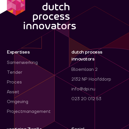
Expertises
dutch process
innovators
Samenwerking
Bloemlaan 2
Tender
2132 NP Hoofddorp
Proces
info@dpi.nu
Asset
023 20 012 53
Omgeving
Projectmanagement