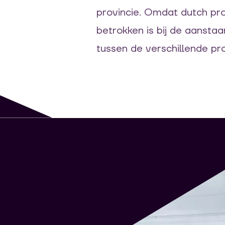
provincie
.
Omdat
dutch
pr
betrokken is bij
de
aansta
tussen de verschillende pro