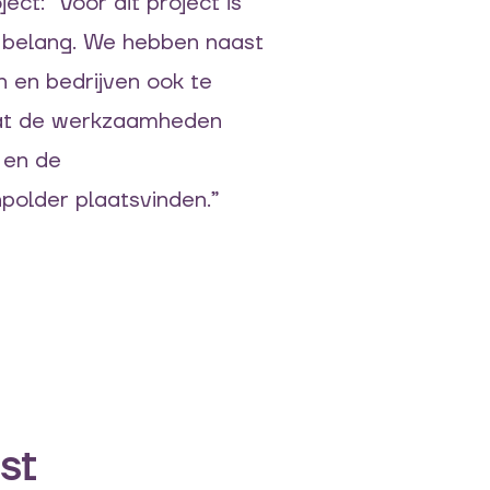
ect: “
Voor dit project is
 belang
.
We hebben
naast
en en bedrijven
ook te
at de
werkzaamheden
 en de
polder
plaatsvinden.
”
st