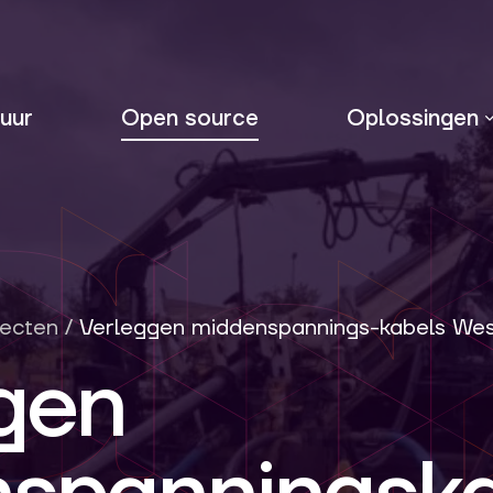
uur
Open source
Oplossingen
jecten
/
Verleggen middenspannings-kabels West
gen