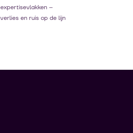
e
expertise
vlakken
–
verlies en ruis op de lijn