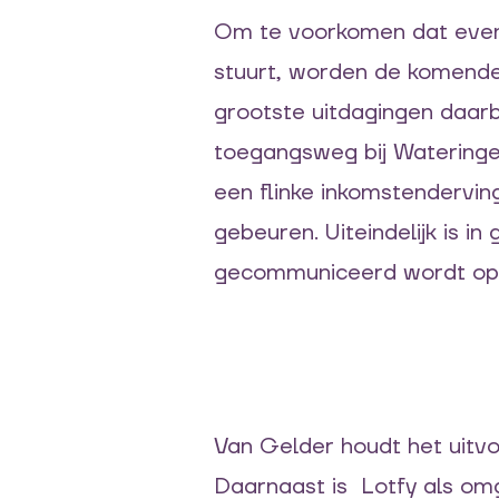
Om te voorkomen dat even
stuurt,
worden
de komend
grootste uitdagingen daar
b
toegangs
weg
bij Watering
een flinke inkomstendervi
gebeuren
.
Uiteindelijk is i
gecommuniceerd w
ordt
op
Van Gelder houdt het uitvo
Daarnaast
is
Lotfy
als om