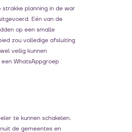
 strakke planning in de war
uit
gevoerd.
Eén van de
idden op
een
small
e
bied
zou
volledige afsluiting
wel
veilig kunnen
a een WhatsAppgroep
eler te kunnen schakelen.
nuit
de gemeente
s
en