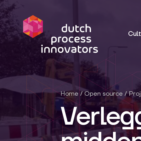
dpi
Cult
Home
/
Open source
/
Pro
Verleg