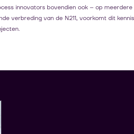
ocess
innovators
bovendien
ook
–
op
meerder
ande
verbreding van de
N211,
voorkomt
dit kennis
jecten.