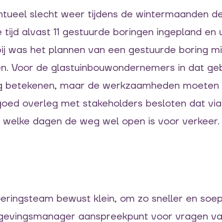
tueel slecht weer
tijdens de wintermaanden
de
e
tijd
alvast
11
gestuurde boringen
ingepland en
ij
wa
s
het plannen van
een gestuurde boring m
en
.
V
oor
de glastuinbouwondernemers in dat ge
ng betekenen
, maar de werkzaamheden moeten
n goed overleg
met stakeholders
besloten dat
vi
 welke dagen de weg wel open
is
voor verkeer.
eringsteam bewust klein, om zo sneller en soep
gevingsmanager
aanspreekpunt voor
vragen va