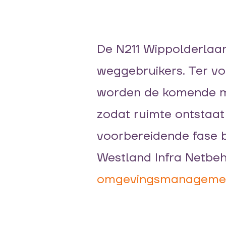
De N211
Wippolderlaa
weggebruikers.
Ter vo
worden
de komende 
zodat ruimte ontstaat
v
oorbereidende fase
Westland Infra Netbe
omgevingsmanageme