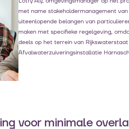
Lotfy
Aly
, omgevingsmanager op het proj
met name stakeholdermanagement van
uiteenlopende belangen
van particulier
maken met specifieke regelgeving, omd
deels op het terrein van Rijkswaterstaat
Afvalwaterzuiveringsinstallatie
Harnasch
ing voor minimale overla