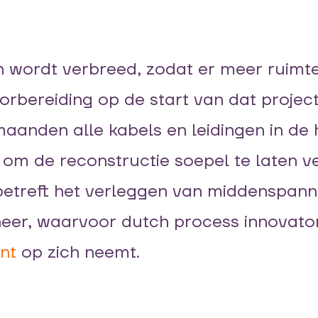
n
wordt verbreed
,
zodat er m
eer ruimt
orbereiding op de start van dat projec
maanden
al
le kabels en leidingen
in de 
om de
reconstructie
soepel te laten v
betreft
het verleggen van
middenspann
heer
, waarvoor
dutch
process
innovato
nt
op zich neemt.