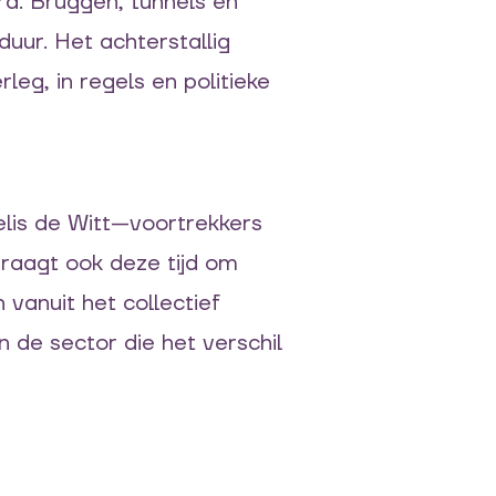
d. Bruggen, tunnels en
sduur. Het achterstallig
leg, in regels en politieke
elis de Witt—voortrekkers
 vraagt ook deze tijd om
vanuit het collectief
 de sector die het verschil