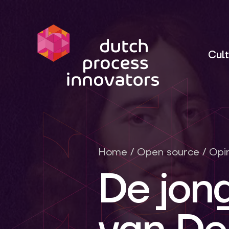
dpi
Cult
Home
/
Open source
/
Opi
De jon