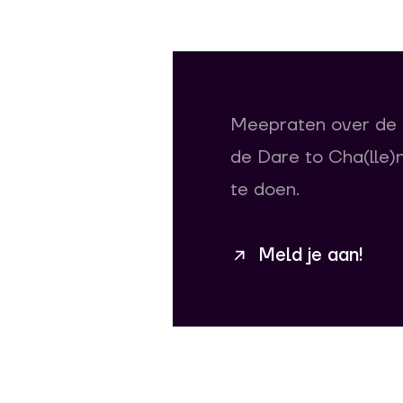
Meepraten over de 
de Dare to Cha(lle)
te doen.
Meld je aan!