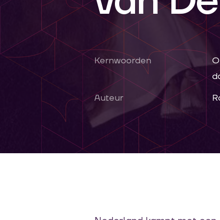
van De
Kernwoorden
O
d
Auteur
R