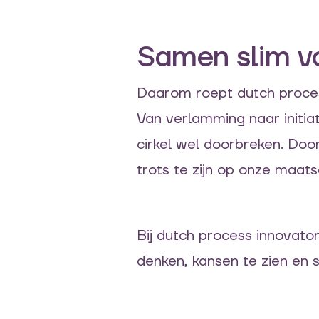
Samen slim vo
Daarom roept dutch process
Van verlamming naar initi
cirkel w
e
l doorbreken. Doo
trots te zijn op onze maatsc
Bij dutch process innovat
denken, kansen te zien en