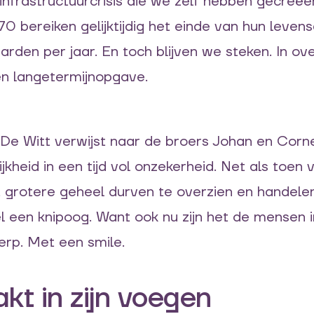
frastructuurcrisis die we zelf hebben gecreëer
’70 bereiken gelijktijdig het einde van hun leven
rden per jaar. En toch blijven we steken. In over
 een langetermijnopgave.
De Witt verwijst naar de broers Johan en Corn
jkheid in een tijd vol onzekerheid. Net als toen
 grotere geheel durven te overzien en handelen 
l een knipoog. Want ook nu zijn het de mensen in
rp. Met een smile.
kt in zijn voegen