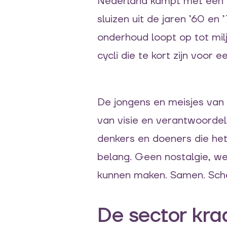
Nederland kampt met een in
sluizen uit de jaren ’60 en 
onderhoud loopt op tot milja
cycli die te kort zijn voor
De jongens en meisjes van 
van visie en verantwoordeli
denkers en doeners die het
belang. Geen nostalgie, we
kunnen maken. Samen. Sche
De sector kraa