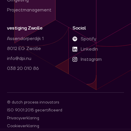
Omgeving
Projectmanagement
vestiging Zwolle
Social
Assendorperdijk 1
Spotify
8012 EG Zwolle
LinkedIn
info@dpi.nu
Instagram
038 20 010 86
© dutch process innovators
ISO 9001:2015 gecertificeerd
Privacyverklaring
Cookieverklaring