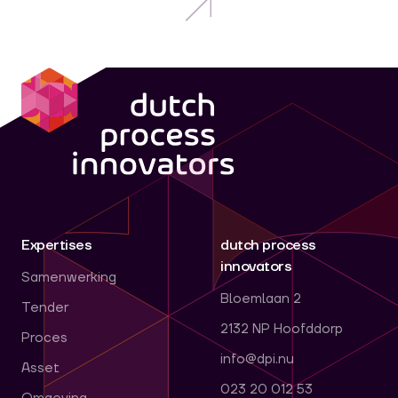
dpi
Expertises
dutch process
innovators
Samenwerking
Bloemlaan 2
Tender
2132 NP Hoofddorp
Proces
info@dpi.nu
Asset
023 20 012 53