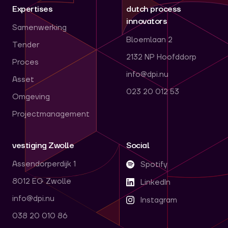
Expertises
dutch process
innovators
Samenwerking
Bloemlaan 2
Tender
2132 NP Hoofddorp
Proces
info@dpi.nu
Asset
023 20 012 53
Omgeving
Projectmanagement
vestiging Zwolle
Social
Assendorperdijk 1
Spotify
8012 EG Zwolle
LinkedIn
info@dpi.nu
Instagram
038 20 010 86