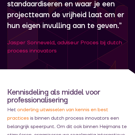
standaardiseren en waar je een
projectteam de vrijheid laat om er
hun eigen invulling aan te geven.”
Jasper Sonneveld, adviseur Proces bij dutch
process innovators
Kennisdeling als middel voor
professionalisering
Het
onderling uitwisselen van kennis en best
practices
is binnen dutch process innovators een
belangrijk speerpunt. Om dit ook binnen Heijmans te