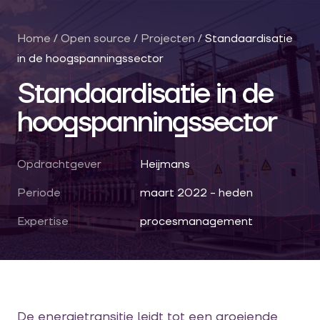
Home
/
Open source
/
Projecten
/
Standaardisatie
in de hoogspanningssector
Standaardisatie in de
hoogspanningssector
Opdrachtgever
Heijmans
Periode
maart 2022 - heden
Expertise
procesmanagement
De energietransitie leidt tot een groeiende