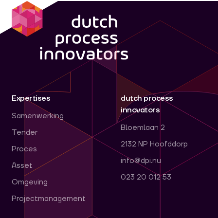
dpi
Expertises
dutch process
innovators
Samenwerking
Bloemlaan 2
Tender
2132 NP Hoofddorp
Proces
info@dpi.nu
Asset
023 20 012 53
Omgeving
Projectmanagement