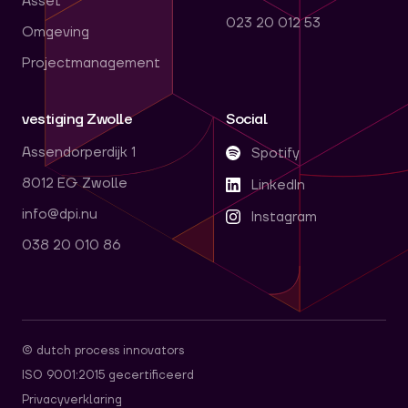
Asset
023 20 012 53
Omgeving
Projectmanagement
vestiging Zwolle
Social
Assendorperdijk 1
Spotify
8012 EG Zwolle
LinkedIn
info@dpi.nu
Instagram
038 20 010 86
© dutch process innovators
ISO 9001:2015 gecertificeerd
Privacyverklaring