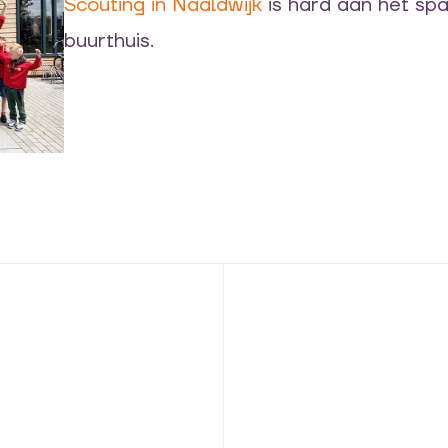
Scouting in Naaldwijk
is hard aan het sp
buurthuis.