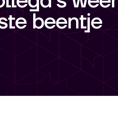
ollega's wee
ste beentje