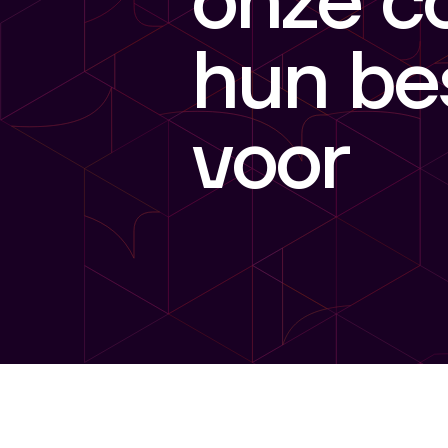
onze c
hun be
voor