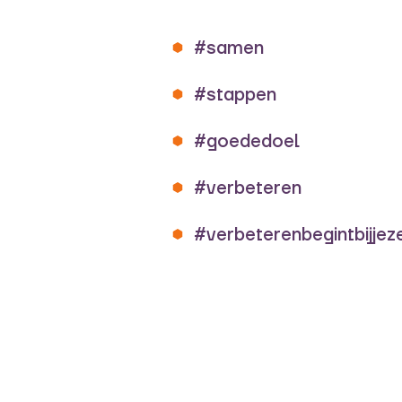
#samen
#stappen
#goededoel
#verbeteren
#verbeterenbegintbijjeze