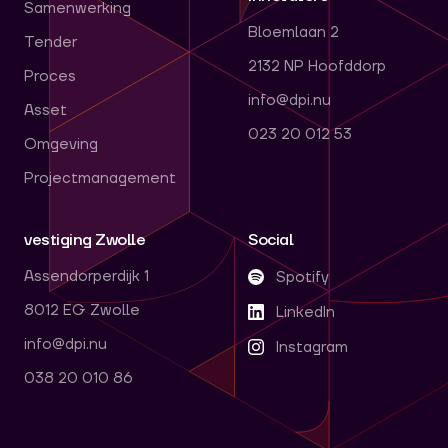
Samenwerking
Bloemlaan 2
Tender
2132 NP Hoofddorp
Proces
info@dpi.nu
Asset
023 20 012 53
Omgeving
Projectmanagement
vestiging Zwolle
Social
Assendorperdijk 1
Spotify
8012 EG Zwolle
LinkedIn
info@dpi.nu
Instagram
038 20 010 86