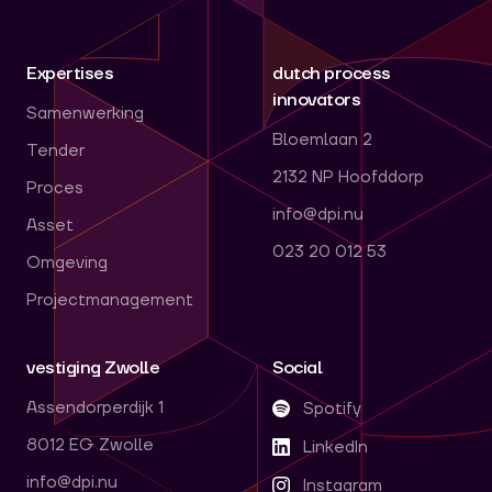
Expertises
dutch process
innovators
Samenwerking
Bloemlaan 2
Tender
2132 NP Hoofddorp
Proces
info@dpi.nu
Asset
023 20 012 53
Omgeving
Projectmanagement
vestiging Zwolle
Social
Assendorperdijk 1
Spotify
8012 EG Zwolle
LinkedIn
info@dpi.nu
Instagram