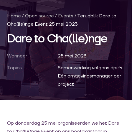
Home
/
Open source
/
Events
/
Terugblik Dare to
Cha(lle)nge Event 25 mei 2023
Dare to Cha(lle)nge
Wanneer
25 mei 2023
Topics
Samenwerking volgens dpi &
Eén omgevingsmanager per
project
Op donderdag 25 mei organiseerden we het Dare
to Cha(lle)nge Event op ons hoofdkantoor in