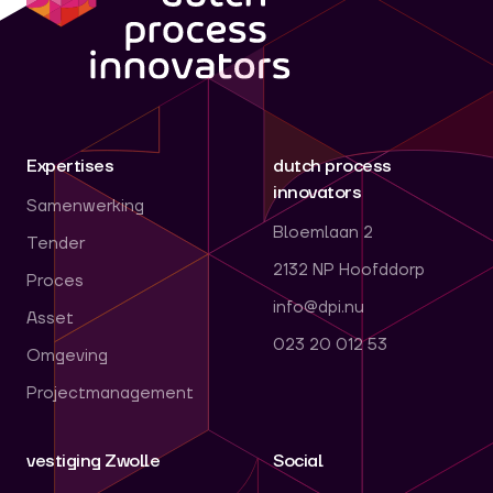
Expertises
dutch process
innovators
Samenwerking
Bloemlaan 2
Tender
2132 NP Hoofddorp
Proces
info@dpi.nu
Asset
023 20 012 53
Omgeving
Projectmanagement
vestiging Zwolle
Social