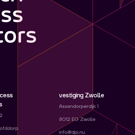
ocess
vestiging Zwolle
s
Assendorperdijk 1
2
8012 EG Zwolle
ofddorp
info@dpi.nu