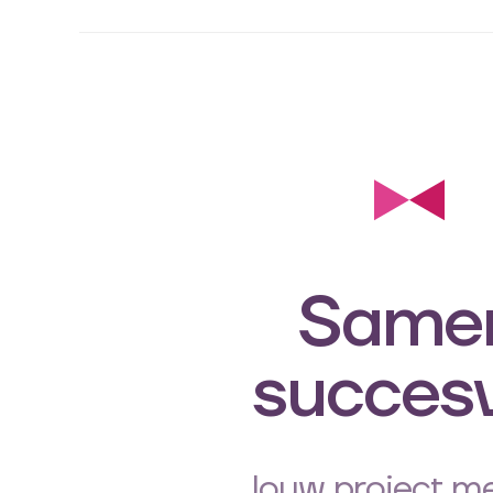
Same
succes
Jouw project me