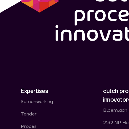
Expertises
dutch pr
innovator
Samenwerking
Bloemlaan 
Tender
2132 NP Ho
Proces