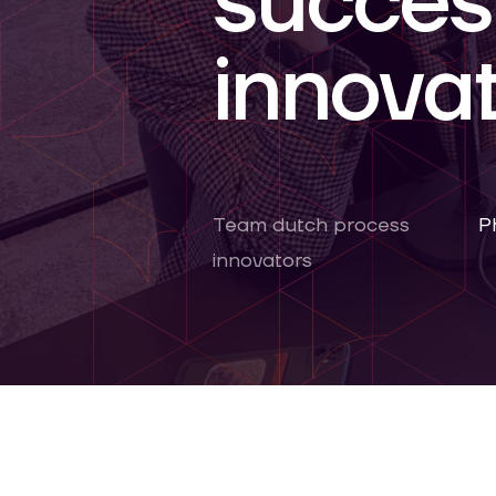
succes
innovat
Team dutch process
P
innovators