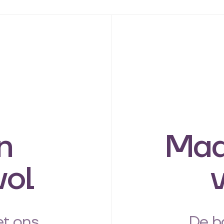
n
Maa
vol
t ons
De b