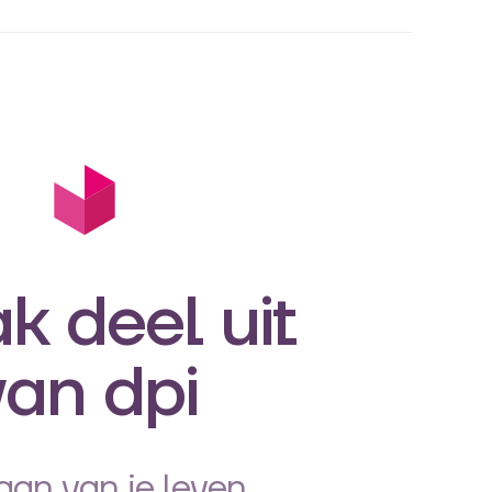
k deel uit
van dpi
aan van je leven