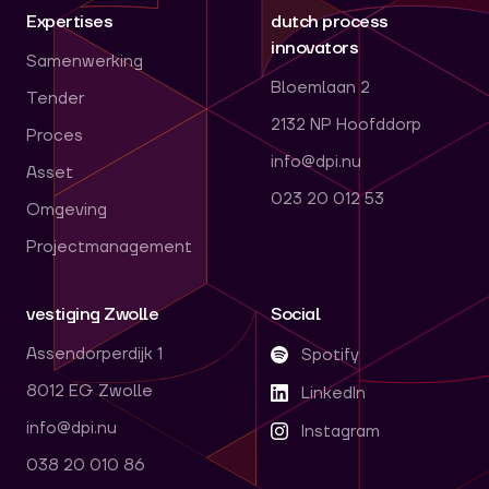
Expertises
dutch process
innovators
Samenwerking
Bloemlaan 2
Tender
2132 NP Hoofddorp
Proces
info@dpi.nu
Asset
023 20 012 53
Omgeving
Projectmanagement
vestiging Zwolle
Social
Assendorperdijk 1
Spotify
8012 EG Zwolle
LinkedIn
info@dpi.nu
Instagram
038 20 010 86