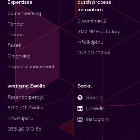
Expertises
dutch process
innovators
Samenwerking
Bloemlaan 2
Tender
2132 NP Hoofddorp
Proces
info@dpi.nu
Asset
023 20 012 53
Omgeving
Projectmanagement
vestiging Zwolle
Social
Assendorperdijk 1
Spotify
8012 EG Zwolle
LinkedIn
info@dpi.nu
Instagram
038 20 010 86