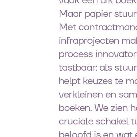
vaak een dik boek
Maar papier stuurt
Met contractman
infraprojecten mak
process innovator
tastbaar: als stuu
helpt keuzes te mak
verkleinen en sam
boeken. We zien h
cruciale schakel 
beloofd is en wat 