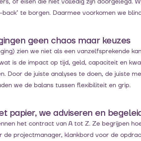
s, of eisen die niet volledig zijn doorgelegd. 
to-back’ te borgen. Daarmee voorkomen we blind
igingen geen chaos maar keuzes
ging) zien we niet als een vanzelfsprekende ka
t is de impact op tijd, geld, capaciteit en kwal
en. Door de juiste analyses te doen, de juiste 
den we de balans tussen flexibiliteit en grip.
et papier, we adviseren en begelei
en het contract van A tot Z. Ze begrijpen hoe h
or de projectmanager, klankbord voor de opdra