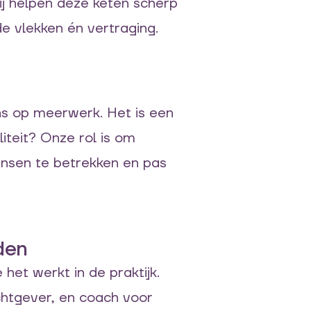
Wij helpen deze keten scherp
e vlekken én vertraging.
ns op meerwerk. Het is een
iteit? Onze rol is om
mensen te betrekken en pas
den
et werkt in de praktijk.
chtgever, en coach voor