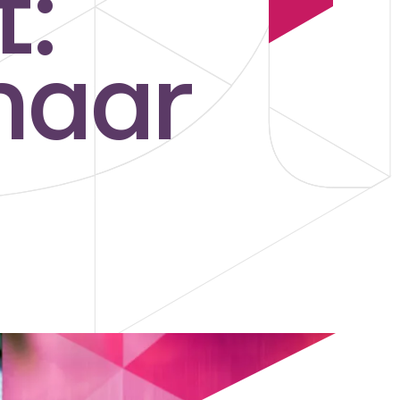
:
naar