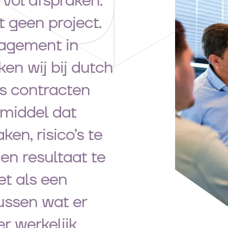
 vol afspraken.
 geen project.
agement in
en wij bij dutch
s contracten
rmiddel dat
en, risico’s te
en resultaat te
et als een
tussen wat er
er werkelijk