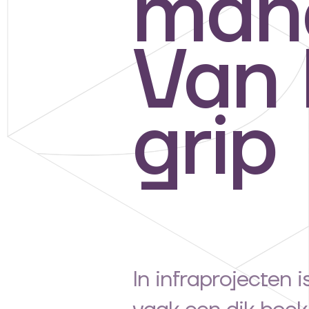
man
Van 
grip
In infraprojecten i