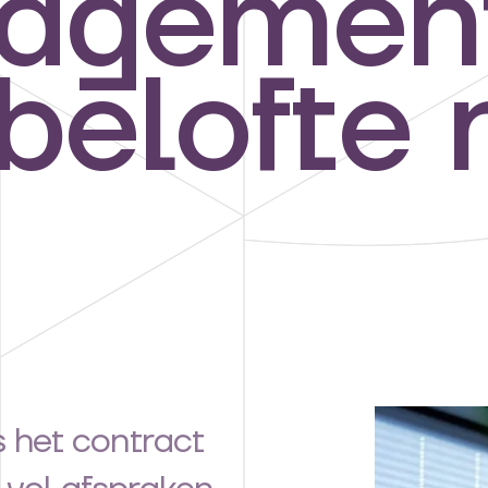
agement
belofte 
s het contract